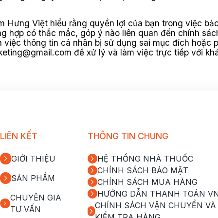
Hưng Việt hiểu rằng quyền lợi của bạn trong việc bảo 
ờng hợp có thắc mắc, góp ý nào liên quan đến chính s
việc thông tin cá nhân bị sử dụng sai mục đích hoặc p
rketing@gmail.com
để xử lý và làm việc trực tiếp với k
LIÊN KẾT
THÔNG TIN CHUNG
GIỚI THIỆU
HỆ THỐNG NHÀ THUỐC
CHÍNH SÁCH BẢO MẬT
SẢN PHẨM
CHÍNH SÁCH MUA HÀNG
HƯỚNG DẪN THANH TOÁN V
CHUYÊN GIA
CHÍNH SÁCH VẬN CHUYỂN VÀ
TƯ VẤN
KIỂM TRA HÀNG