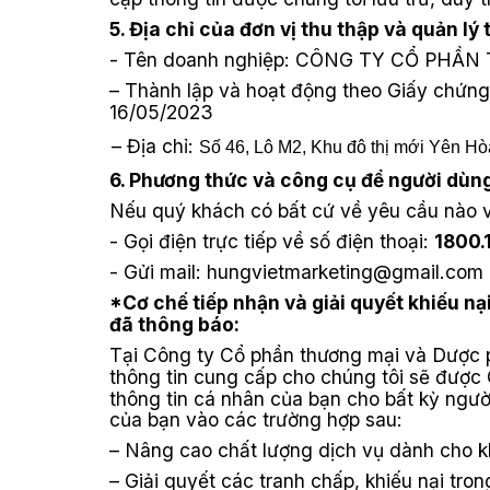
5. Địa chỉ của đơn vị thu thập và quản lý 
- Tên doanh nghiệp: CÔNG TY CỔ PH
– Thành lập và hoạt động theo Giấy chứn
16/05/2023
– Địa chỉ:
Số 46, Lô M2, Khu đô thị mới Yên H
6. Phương thức và công cụ để người dùng 
Nếu quý khách có bất cứ về yêu cầu nào về
- Gọi điện trực tiếp về số điện thoại:
1800.
- Gửi mail: hungvietmarketing@gmail.com
*Cơ chế tiếp nhận và giải quyết khiếu nạ
đã thông báo:
Tại
Công ty Cổ phần thương mại và Dược
thông tin cung cấp cho chúng tôi sẽ được
thông tin cá nhân của bạn cho bất kỳ ngư
của bạn vào các trường hợp sau:
– Nâng cao chất lượng dịch vụ dành cho 
– Giải quyết các tranh chấp, khiếu nại tro