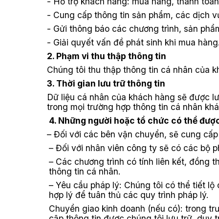
- Hỗ trợ khách hàng: mua hàng, thanh toán
- Cung cấp thông tin sản phẩm, các dịch v
- Gửi thông báo các chương trình, sản phẩ
- Giải quyết vấn đề phát sinh khi mua hàng
2. Phạm vi thu thập thông tin
Chúng tôi thu thập thông tin cá nhân của kh
3. Thời gian lưu trữ thông tin
Dữ liệu cá nhân của khách hàng sẽ được lư
trong mọi trường hợp thông tin cá nhân k
4. Những người hoặc tổ chức có thể được 
– Đối với các bên vận chuyển, sẽ cung cấp 
– Đối với nhân viên công ty sẽ có các bộ
– Các chương trình có tính liên kết, đồng
thông tin cá nhân.
– Yêu cầu pháp lý: Chúng tôi có thể tiết lộ
hợp lý để tuân thủ các quy trình pháp lý.
Chuyển giao kinh doanh (nếu có): trong t
cập thông tin được chúng tôi lưu trữ, duy 