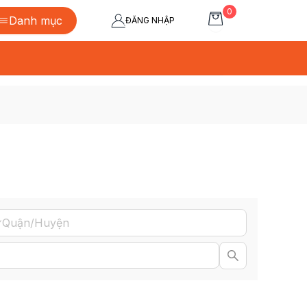
0
Danh mục
ĐĂNG NHẬP
Quận/Huyện