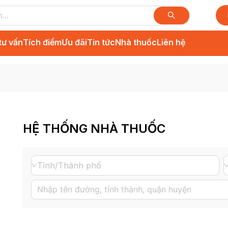
tư vấn
Tích điểm
Ưu đãi
Tin tức
Nhà thuốc
Liên hệ
HỆ THỐNG NHÀ THUỐC
Tỉnh/Thành phố